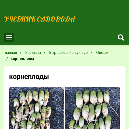
УЧЕБНИК САДОВОДА
Главная
Разделы
Выращивание культур
Овощи
корнеплоды
корнеплоды