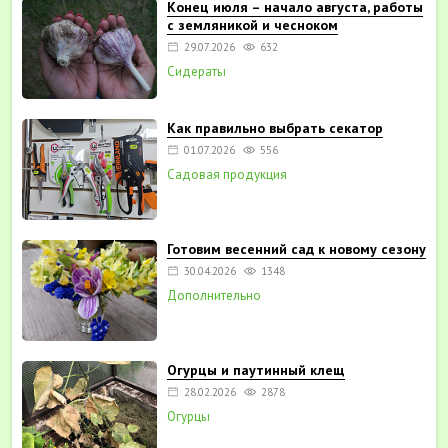
Конец июля – начало августа, работы
с земляникой и чесноком
29.07.2026
632
Сидераты
Как правильно выбрать секатор
01.07.2026
556
Садовая продукция
Готовим весенний сад к новому сезону
30.04.2026
1348
Дополнительно
Огурцы и паутинный клещ
28.02.2026
2878
Огурцы