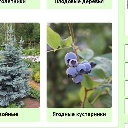
голетники
Плодовые деревья
войные
Ягодные кустарники