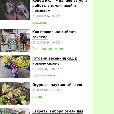
Конец июля – начало августа,
работы с земляникой и
чесноком
29.07.2026
743
Сидераты
Как правильно выбрать
секатор
01.07.2026
592
Садовая продукция
Готовим весенний сад к
новому сезону
30.04.2026
1373
Дополнительно
Огурцы и паутинный клещ
28.02.2026
2916
Огурцы
Секреты выбора семян для