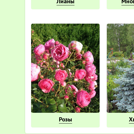
Лианы
Мно
Розы
Х