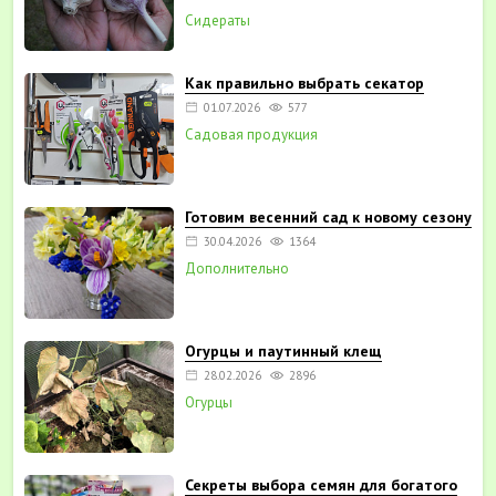
Сидераты
Как правильно выбрать секатор
01.07.2026
577
Садовая продукция
Готовим весенний сад к новому сезону
30.04.2026
1364
Дополнительно
Огурцы и паутинный клещ
28.02.2026
2896
Огурцы
Секреты выбора семян для богатого