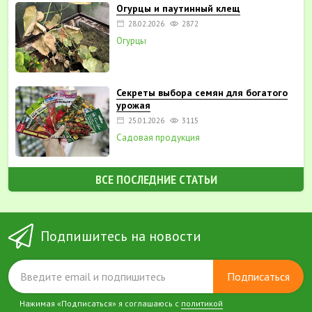
Огурцы и паутинный клещ
28.02.2026
2872
Огурцы
Секреты выбора семян для богатого
урожая
25.01.2026
3115
Садовая продукция
ВСЕ ПОСЛЕДНИЕ СТАТЬИ
Подпишитесь на новости
Подписаться
Нажимая «Подписаться» я соглашаюсь с
политикой