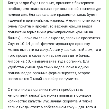
Когда ведро будет полным, органике с бактериями
необходимо «настояться» при комнатной температуре
недели две. Ели все сделали правильно, запах будет
ядреный и приятный, как маринад. А если и появится не
очень приятный аромат, то верхняя крышка ведра
полностью герметична (как капроновые крышки на
банках) – пока вы ее не откроете, запах не просочится.
Спустя 10-14 дней, ферментированную органику
можно вывезти на дачу. А если у вас частный дом, то и
того проще: в сарае или гараже заведите бачок,
литров на 30, и вываливайте туда органику. Для
удобства у меня два таких ведра: пока в одном
полном ведре органика ферментируется, второе
наполняется. Этакий конвейер получается.
Отчего иногда органика может приобретать
неприятный запах? Его может вызывать большое
количество капусты, лук, яичная скорлупа. А также,
если отходы стоят в собственном соку – для того и