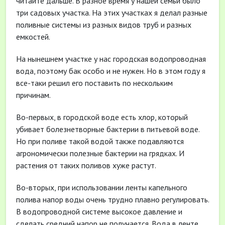
читайте дальше. В разное время у нашей семьи было
три садовых участка. На этих участках я делал разные
поливные системы из разных видов труб и разных
емкостей.
На нынешнем участке у нас городская водопроводная
вода, поэтому бак особо и не нужен. Но в этом году я
все-таки решил его поставить по нескольким
причинам.
Во-первых, в городской воде есть хлор, который
убивает болезнетворные бактерии в питьевой воде.
Но при поливе такой водой также подавляются
агрономически полезные бактерии на грядках. И
растения от таких поливов хуже растут.
Во-вторых, при использовании ленты капельного
полива напор воды очень трудно плавно регулировать.
В водопроводной системе высокое давление и
сделать средний напор не получается. Вода в ленте