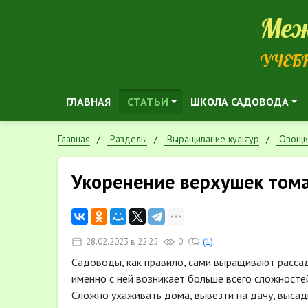
Меж
УЧЕБ
ГЛАВНАЯ
СТАТЬИ
ШКОЛА САДОВОДА
Главная
Разделы
Выращивание культур
Овощи
Укоренение верхушек том
28.02.2023 в 22:25
0
(1)
Садоводы, как правило, сами выращивают рассаду
именно с ней возникает больше всего сложностей 
Сложно ухаживать дома, вывезти на дачу, высад