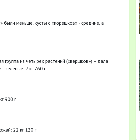
» были меньше, кусты с «корешков» - средние, а
.
я группа из четырех растений («вершков») – дала
 зеленые: 7 кг 760 г
кг 900 г
жай: 22 кг 120 г