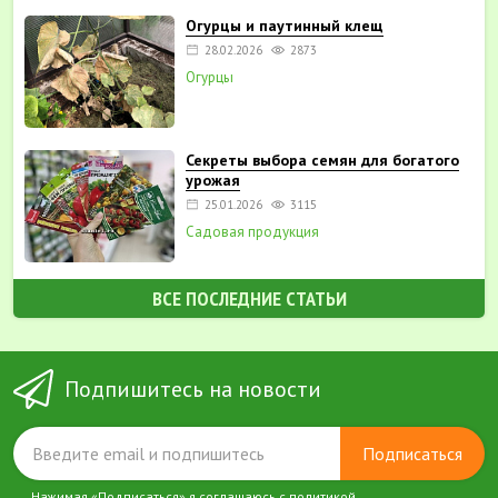
Огурцы и паутинный клещ
28.02.2026
2873
Огурцы
Секреты выбора семян для богатого
урожая
25.01.2026
3115
Садовая продукция
ВСЕ ПОСЛЕДНИЕ СТАТЬИ
Подпишитесь на новости
Подписаться
Нажимая «Подписаться» я соглашаюсь с
политикой