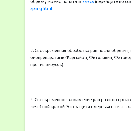
обрезку можно почитать
здесь
(перейдите по сс
spring.html
2. Своевременная обработка ран после обрезки,
биопрепаратами Фармайод, Фитолавин, Фитоверм
против вирусов)
3. Своевременное заживление ран разного прои
лечебной кракой. Это защитит деревья от высых