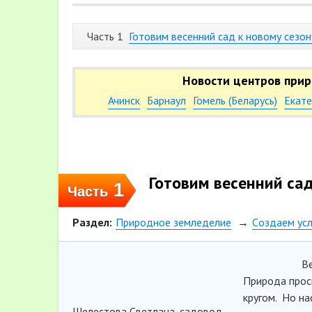
Часть 1
Готовим весенний сад к новому сезон
Новости центров прир
Ачинск
Барнаул
Гомель (Беларусь)
Екате
Готовим весенний сад
1
Часть
Раздел:
Природное земледелие
Cоздаем усл
Весна -пре
Природа прос
кругом. Но н
Шелестова Светлана, садовод-