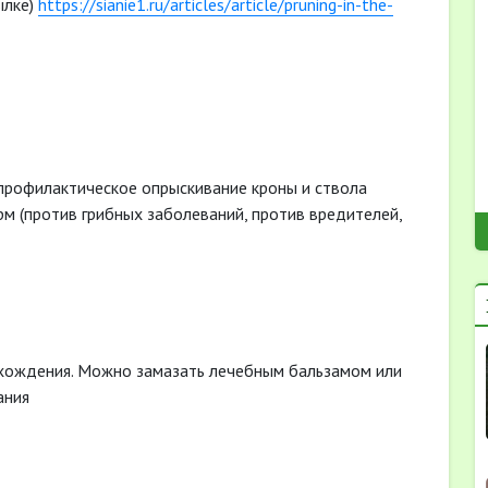
ылке)
https://sianie1.ru/articles/article/pruning-in-the-
 профилактическое опрыскивание кроны и ствола
 (против грибных заболеваний, против вредителей,
схождения. Можно замазать лечебным бальзамом или
ания