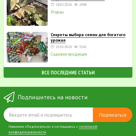
28.02.2026
2898
Огурцы
Секреты выбора семян для богатого
урожая
25.01.2026
3141
Садовая продукция
ВСЕ ПОСЛЕДНИЕ СТАТЬИ
Подпишитесь на новости
Подписаться
Нажимая «Подписаться» я соглашаюсь с
политикой
конфиденциальности